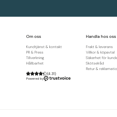
Om oss
Handla hos oss
Kundtjänst & kontakt
Frakt & leverans
PR & Press
Villkor & köpavtal
Tillverkning
Säkerhet för kund
Hållbarhet
Skötselråd
Retur & reklamati
(
4.31
)
Powered by