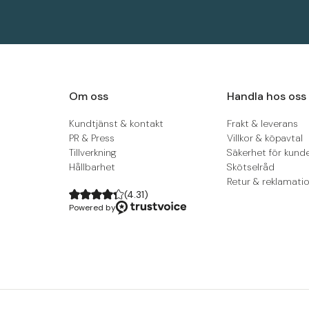
Om oss
Handla hos oss
Kundtjänst & kontakt
Frakt & leverans
PR & Press
Villkor & köpavtal
Tillverkning
Säkerhet för kund
Hållbarhet
Skötselråd
Retur & reklamati
(
4.31
)
Powered by